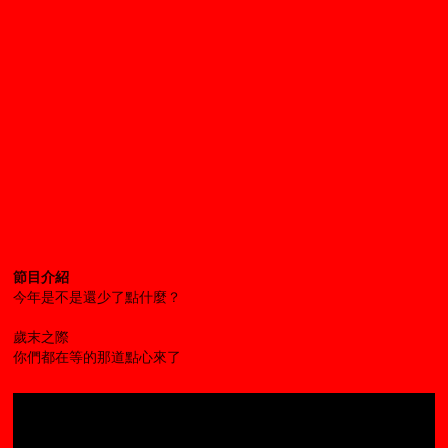
節目介紹
今年是不是還少了點什麼？
歲末之際
你們都在等的那道點心來了